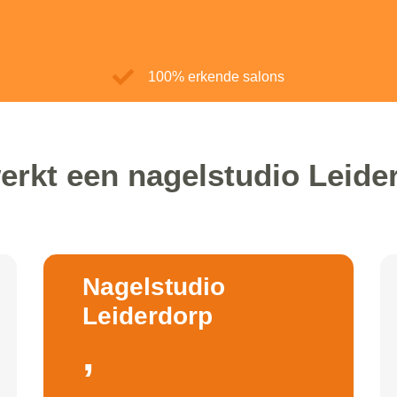
100% erkende salons
erkt een nagelstudio Leide
Nagelstudio
Leiderdorp
,