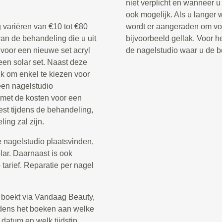
niet verplicht en wanneer u 
ook mogelijk. Als u langer 
 variëren van €10 tot €80
wordt er aangeraden om voo
van de behandeling die u uit
bijvoorbeeld gellak. Voor he
 voor een nieuwe set acryl
de nagelstudio waar u de b
een solar set. Naast deze
jk om enkel te kiezen voor
een nagelstudio
 met de kosten voor een
st tijdens de behandeling,
ing zal zijn.
 nagelstudio plaatsvinden,
olar. Daarnaast is ook
arief. Reparatie per nagel
 boekt via Vandaag Beauty,
tijdens het boeken aan welke
 datum en welk tijdstip.