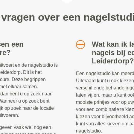
 vragen over een nagelstud
sen een
Wat kan ik l
re?
nagels bij e
Leiderdorp?
tvoert en de nagelstudio is
iderdorp. Dit is het
Een nagelstudio kan meerd
icure. Deze begrippen
Uiteraard kunt u ook kieze
 met elkaar samen.
verschillende behandelinge
dan bent u op zoek naar
laten vijlen, maar u kunt oo
Wanneer u op zoek bent
mooiste printjes voor op uw
jk op zoek naar de locatie
voor een combinatie te kiez
itvoeren.
kiezen voor bijvoorbeeld ac
kunt van alles kiezen om aa
geven vaak wel nog een
nagelstudio.