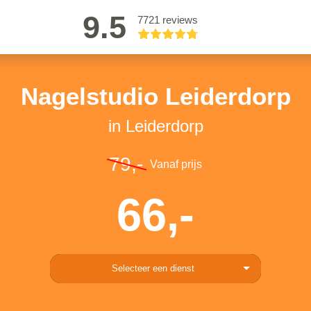
9.5
7721 reviews
Nagelstudio Leiderdorp
in Leiderdorp
79,-
Vanaf prijs
66,-
Selecteer een dienst