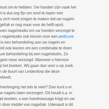
must om te hebben. Uw handen zijn vaak het
et is dus erg fijn om rond te lopen met
 u zich nooit zorgen te maken dat uw nagels
agellak er nog maar voor de helft opzit.
een nagelstudio om uw handen verzorgd te
n nagelstudio ook kiezen voor een
pedicure
 is een behandeling aan uw nagels en
eeld ook kiezen om een combinatie te doen
re behandeling bij een nagelstudio. Zo
nagels mooi verzorgd. Wanneer u hiervoor
bij het boeken. Wij gaan dan voor u op zoek
in de buurt van Leiderdorp die deze
nbiedt.
elverlenging net iets te veel? Dan kunt u er
 nagels laten verzorgen. Dit houdt o.a. in
gd worden, u een handmassage krijgt en uw
n door middel van nagellak. Uiteraard is dit