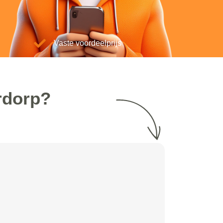
Vaste voordeelprijs
rdorp?