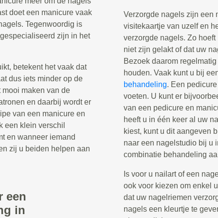
manicure meer om de nagels
ast doet een manicure vaak
Verzorgde nagels zijn een 
nagels. Tegenwoordig is
visitekaartje van uzelf en h
gespecialiseerd zijn in het
verzorgde nagels. Zo hoeft
niet zijn gelakt of dat uw n
Bezoek daarom regelmatig 
t, betekent het vaak dat
houden. Vaak kunt u bij ee
aat dus iets minder op de
behandeling
. Een pedicure
t mooi maken van de
voeten. U kunt er bijvoorb
patronen en daarbij wordt er
van een pedicure en manicu
cipe van een manicure en
heeft u in één keer al uw 
k een klein verschil
kiest, kunt u dit aangeven 
mt en wanneer iemand
naar een nagelstudio bij u 
en zij u beiden helpen aan
combinatie behandeling aa
Is voor u nailart of een nag
ook voor kiezen om enkel uw
r een
dat uw nagelriemen verzor
ng in
nagels een kleurtje te geve