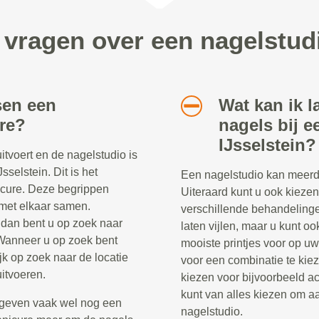
 vragen over een nagelstudi
sen een
Wat kan ik l
re?
nagels bij e
IJsselstein?
tvoert en de nagelstudio is
selstein. Dit is het
Een nagelstudio kan meerd
icure. Deze begrippen
Uiteraard kunt u ook kieze
 met elkaar samen.
verschillende behandelinge
dan bent u op zoek naar
laten vijlen, maar u kunt oo
Wanneer u op zoek bent
mooiste printjes voor op uw
jk op zoek naar de locatie
voor een combinatie te kiez
itvoeren.
kiezen voor bijvoorbeeld ac
kunt van alles kiezen om aa
geven vaak wel nog een
nagelstudio.