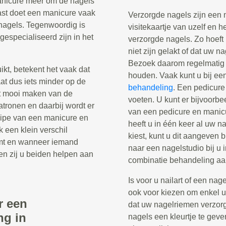
manicure meer om de nagels
ast doet een manicure vaak
Verzorgde nagels zijn een 
nagels. Tegenwoordig is
visitekaartje van uzelf en h
gespecialiseerd zijn in het
verzorgde nagels. Zo hoeft
niet zijn gelakt of dat uw n
Bezoek daarom regelmatig 
t, betekent het vaak dat
houden. Vaak kunt u bij ee
aat dus iets minder op de
behandeling
. Een pedicure
t mooi maken van de
voeten. U kunt er bijvoorb
patronen en daarbij wordt er
van een pedicure en manicu
cipe van een manicure en
heeft u in één keer al uw 
k een klein verschil
kiest, kunt u dit aangeven 
mt en wanneer iemand
naar een nagelstudio bij u 
en zij u beiden helpen aan
combinatie behandeling aa
Is voor u nailart of een nag
ook voor kiezen om enkel uw
r een
dat uw nagelriemen verzor
ng in
nagels een kleurtje te geve