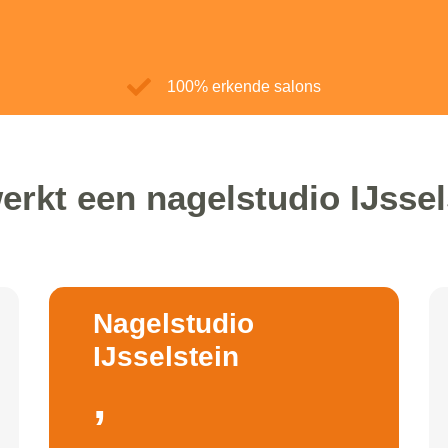
100% erkende salons
erkt een nagelstudio IJssel
Nagelstudio
IJsselstein
,