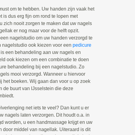
must om te hebben. Uw handen zijn vaak het
et is dus erg fijn om rond te lopen met
 u zich nooit zorgen te maken dat uw nagels
agellak er nog maar voor de helft opzit.
een nagelstudio om uw handen verzorgd te
n nagelstudio ook kiezen voor een
pedicure
 is een behandeling aan uw nagels en
eeld ook kiezen om een combinatie te doen
re behandeling bij een nagelstudio. Zo
nagels mooi verzorgd. Wanneer u hiervoor
bij het boeken. Wij gaan dan voor u op zoek
in de buurt van IJsselstein die deze
nbiedt.
elverlenging net iets te veel? Dan kunt u er
 nagels laten verzorgen. Dit houdt o.a. in
gd worden, u een handmassage krijgt en uw
n door middel van nagellak. Uiteraard is dit