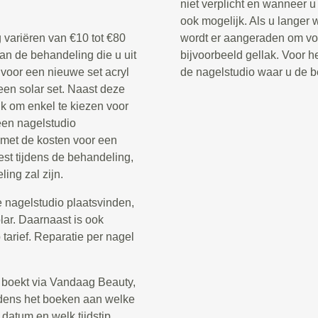
niet verplicht en wanneer u 
ook mogelijk. Als u langer 
 variëren van €10 tot €80
wordt er aangeraden om voo
van de behandeling die u uit
bijvoorbeeld gellak. Voor he
 voor een nieuwe set acryl
de nagelstudio waar u de b
een solar set. Naast deze
jk om enkel te kiezen voor
een nagelstudio
 met de kosten voor een
st tijdens de behandeling,
ing zal zijn.
 nagelstudio plaatsvinden,
olar. Daarnaast is ook
arief. Reparatie per nagel
 boekt via Vandaag Beauty,
tijdens het boeken aan welke
 datum en welk tijdstip.