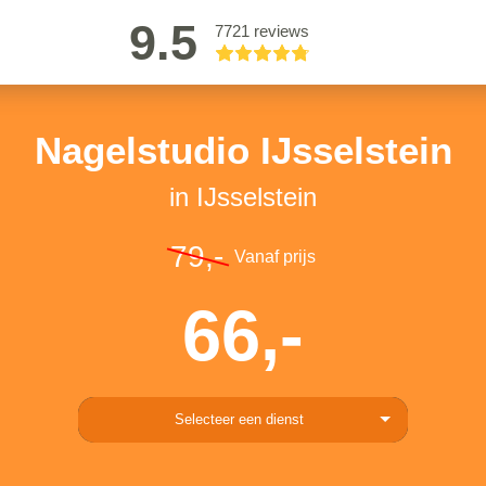
9.5
7721 reviews
Nagelstudio IJsselstein
in IJsselstein
79,-
Vanaf prijs
66,-
Selecteer een dienst