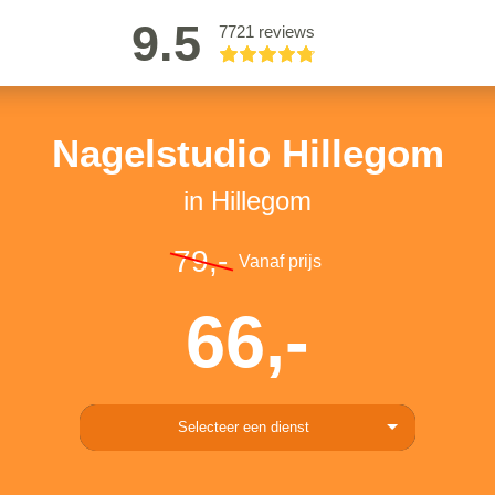
9.5
7721 reviews
Nagelstudio Hillegom
in Hillegom
79,-
Vanaf prijs
66,-
Selecteer een dienst