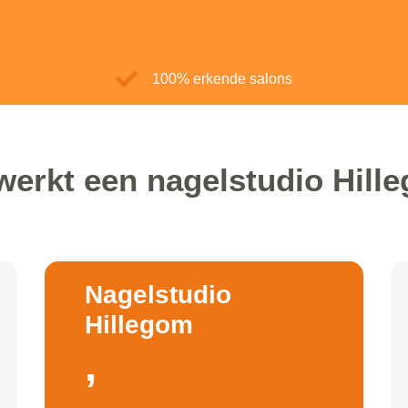
100% erkende salons
werkt een nagelstudio Hill
Nagelstudio
Hillegom
,