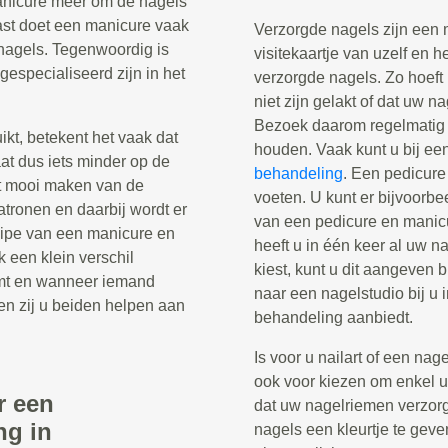
manicure meer om de nagels
ast doet een manicure vaak
Verzorgde nagels zijn een 
nagels. Tegenwoordig is
visitekaartje van uzelf en h
gespecialiseerd zijn in het
verzorgde nagels. Zo hoeft
niet zijn gelakt of dat uw n
Bezoek daarom regelmatig 
t, betekent het vaak dat
houden. Vaak kunt u bij ee
aat dus iets minder op de
behandeling
. Een pedicure
t mooi maken van de
voeten. U kunt er bijvoorb
patronen en daarbij wordt er
van een pedicure en manicu
cipe van een manicure en
heeft u in één keer al uw 
k een klein verschil
kiest, kunt u dit aangeven 
mt en wanneer iemand
naar een nagelstudio bij u 
en zij u beiden helpen aan
behandeling aanbiedt.
Is voor u nailart of een nag
ook voor kiezen om enkel uw
r een
dat uw nagelriemen verzor
ng in
nagels een kleurtje te geve