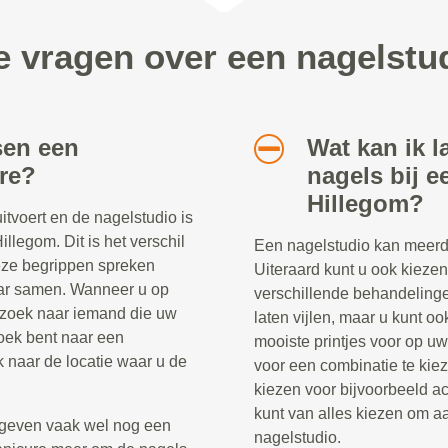
e vragen over een nagelstu
sen een
Wat kan ik l
re?
nagels bij e
Hillegom?
tvoert en de nagelstudio is
llegom. Dit is het verschil
Een nagelstudio kan meerd
eze begrippen spreken
Uiteraard kunt u ook kieze
aar samen. Wanneer u op
verschillende behandelinge
 zoek naar iemand die uw
laten vijlen, maar u kunt oo
oek bent naar een
mooiste printjes voor op uw
k naar de locatie waar u de
voor een combinatie te kiez
kiezen voor bijvoorbeeld ac
kunt van alles kiezen om aa
geven vaak wel nog een
nagelstudio.