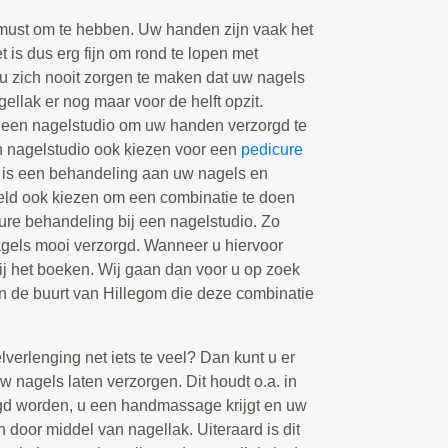
must om te hebben. Uw handen zijn vaak het
et is dus erg fijn om rond te lopen met
 u zich nooit zorgen te maken dat uw nagels
agellak er nog maar voor de helft opzit.
een nagelstudio om uw handen verzorgd te
n nagelstudio ook kiezen voor een
pedicure
 is een behandeling aan uw nagels en
eeld ook kiezen om een combinatie te doen
re behandeling bij een nagelstudio. Zo
nagels mooi verzorgd. Wanneer u hiervoor
bij het boeken. Wij gaan dan voor u op zoek
in de buurt van Hillegom die deze combinatie
elverlenging net iets te veel? Dan kunt u er
 nagels laten verzorgen. Dit houdt o.a. in
gd worden, u een handmassage krijgt en uw
n door middel van nagellak. Uiteraard is dit