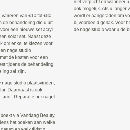
niet verplicht en wanneer u 
ook mogelijk. Als u langer 
 variëren van €10 tot €80
wordt er aangeraden om voo
n de behandeling die u uit
bijvoorbeeld gellak. Voor he
 voor een nieuwe set acryl
de nagelstudio waar u de b
een solar set. Naast deze
jk om enkel te kiezen voor
een nagelstudio
 met de kosten voor een
st tijdens de behandeling,
ing zal zijn.
 nagelstudio plaatsvinden,
olar. Daarnaast is ook
arief. Reparatie per nagel
 boekt via Vandaag Beauty,
tijdens het boeken aan welke
 datum en welk tijdstip.