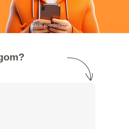
Vaste voordeelprijs
egom?