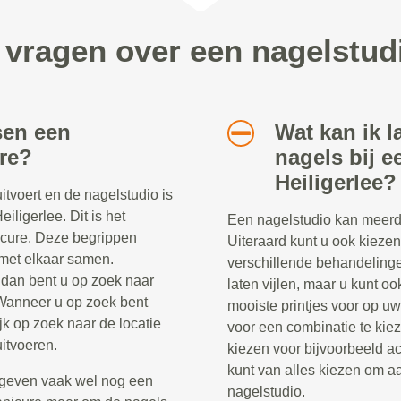
 vragen over een nagelstudi
sen een
Wat kan ik l
re?
nagels bij e
Heiligerlee?
tvoert en de nagelstudio is
iligerlee. Dit is het
Een nagelstudio kan meerd
icure. Deze begrippen
Uiteraard kunt u ook kieze
 met elkaar samen.
verschillende behandelinge
dan bent u op zoek naar
laten vijlen, maar u kunt oo
Wanneer u op zoek bent
mooiste printjes voor op uw
jk op zoek naar de locatie
voor een combinatie te kiez
itvoeren.
kiezen voor bijvoorbeeld ac
kunt van alles kiezen om aa
geven vaak wel nog een
nagelstudio.