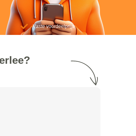
Vaste voordeelprijs
erlee?