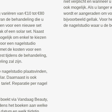
niet verplicht en wanneer u 
ook mogelijk. Als u langer 
 variëren van €10 tot €80
wordt er aangeraden om voo
 van de behandeling die u
bijvoorbeeld gellak. Voor he
ezen voor een nieuwe set
de nagelstudio waar u de b
k of een solar set. Naast
ogelijk om enkel te kiezen
oor een nagelstudio
 met de kosten voor een
st tijdens de behandeling,
ing zal zijn.
 nagelstudio plaatsvinden,
olar. Daarnaast is ook
arief. Reparatie per nagel
 boekt via Vandaag Beauty,
tijdens het boeken aan welke
 datum en welk tijdstip.