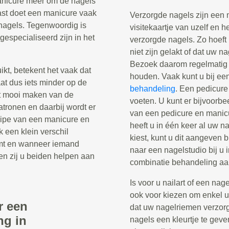
manicure meer om de nagels
ast doet een manicure vaak
Verzorgde nagels zijn een 
nagels. Tegenwoordig is
visitekaartje van uzelf en h
gespecialiseerd zijn in het
verzorgde nagels. Zo hoeft
niet zijn gelakt of dat uw n
Bezoek daarom regelmatig 
t, betekent het vaak dat
houden. Vaak kunt u bij ee
aat dus iets minder op de
behandeling
. Een pedicure
t mooi maken van de
voeten. U kunt er bijvoorb
patronen en daarbij wordt er
van een pedicure en manicu
cipe van een manicure en
heeft u in één keer al uw 
k een klein verschil
kiest, kunt u dit aangeven 
mt en wanneer iemand
naar een nagelstudio bij u 
en zij u beiden helpen aan
combinatie behandeling aa
Is voor u nailart of een nag
ook voor kiezen om enkel uw
r een
dat uw nagelriemen verzor
ng in
nagels een kleurtje te geve