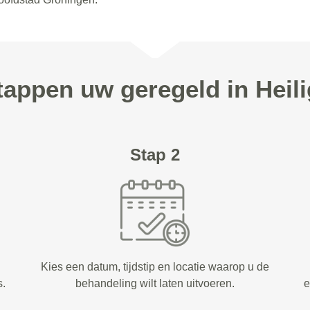
stappen uw geregeld in Heili
Stap 2
Kies een datum, tijdstip en locatie waarop u de
s.
behandeling wilt laten uitvoeren.
e