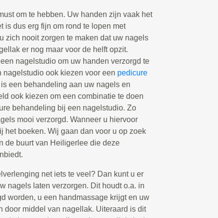
must om te hebben. Uw handen zijn vaak het
et is dus erg fijn om rond te lopen met
 u zich nooit zorgen te maken dat uw nagels
agellak er nog maar voor de helft opzit.
een nagelstudio om uw handen verzorgd te
n nagelstudio ook kiezen voor een
pedicure
 is een behandeling aan uw nagels en
eeld ook kiezen om een combinatie te doen
re behandeling bij een nagelstudio. Zo
nagels mooi verzorgd. Wanneer u hiervoor
bij het boeken. Wij gaan dan voor u op zoek
in de buurt van Heiligerlee die deze
nbiedt.
elverlenging net iets te veel? Dan kunt u er
 nagels laten verzorgen. Dit houdt o.a. in
gd worden, u een handmassage krijgt en uw
n door middel van nagellak. Uiteraard is dit