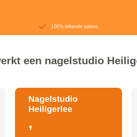
100% erkende salons
erkt een nagelstudio Heilig
Nagelstudio
Heiligerlee
,