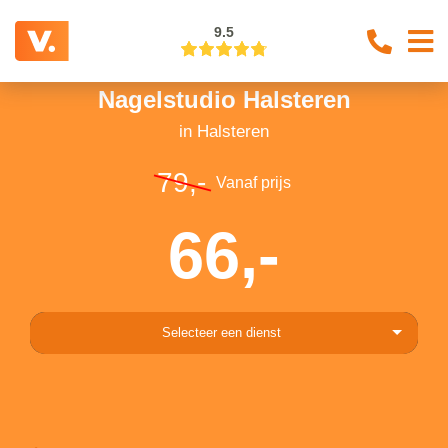
9.5
Nagelstudio Halsteren
in Halsteren
79,-
Vanaf prijs
66,-
Selecteer een dienst