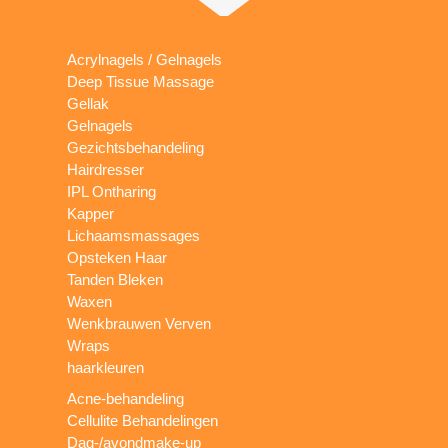
Acrylnagels / Gelnagels
Deep Tissue Massage
Gellak
Gelnagels
Gezichtsbehandeling
Hairdresser
IPL Ontharing
Kapper
Lichaamsmassages
Opsteken Haar
Tanden Bleken
Waxen
Wenkbrauwen Verven
Wraps
haarkleuren
Acne-behandeling
Cellulite Behandelingen
Dag-/avondmake-up