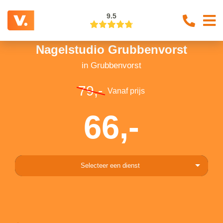
9.5
Nagelstudio Grubbenvorst
in Grubbenvorst
79,-
Vanaf prijs
66,-
Selecteer een dienst