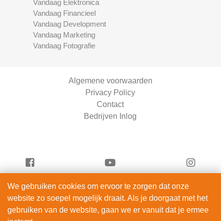
Vandaag Elektronica
Vandaag Financieel
Vandaag Development
Vandaag Marketing
Vandaag Fotografie
Algemene voorwaarden
Privacy Policy
Contact
Bedrijven Inlog
We gebruiken cookies om ervoor te zorgen dat onze
Vandaag Beauty is onderdeel van
website zo soepel mogelijk draait. Als je doorgaat met het
ServiceRight B.V. | KVK 90914872
gebruiken van de website, gaan we er vanuit dat je ermee
© 2012 – 2026