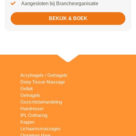
Aangesloten bij Brancheorganisatie
BEKIJK & BOEK
Acrylnagels / Gelnagels
Deep Tissue Massage
Gellak
Gelnagels
Gezichtsbehandeling
Hairdresser
IPL Ontharing
Kapper
Lichaamsmassages
Opsteken Haar