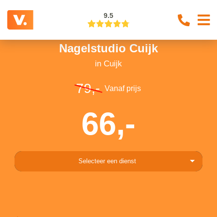
9.5
Nagelstudio Cuijk
in Cuijk
79,-
Vanaf prijs
66,-
Selecteer een dienst