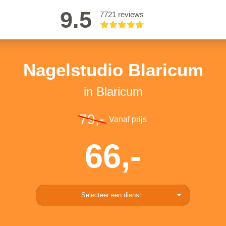
9.5
7721 reviews
Nagelstudio Blaricum
in Blaricum
79,-
Vanaf prijs
66,-
Selecteer een dienst