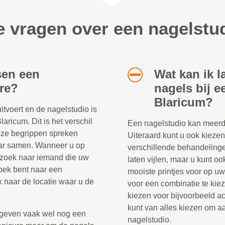
e vragen over een nagelstu
sen een
Wat kan ik l
re?
nagels bij e
Blaricum?
tvoert en de nagelstudio is
aricum. Dit is het verschil
Een nagelstudio kan meerd
eze begrippen spreken
Uiteraard kunt u ook kieze
aar samen. Wanneer u op
verschillende behandelinge
 zoek naar iemand die uw
laten vijlen, maar u kunt oo
oek bent naar een
mooiste printjes voor op uw
k naar de locatie waar u de
voor een combinatie te kiez
kiezen voor bijvoorbeeld ac
kunt van alles kiezen om aa
geven vaak wel nog een
nagelstudio.