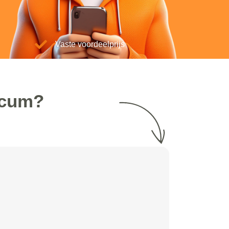
Vaste voordeelprijs
icum?