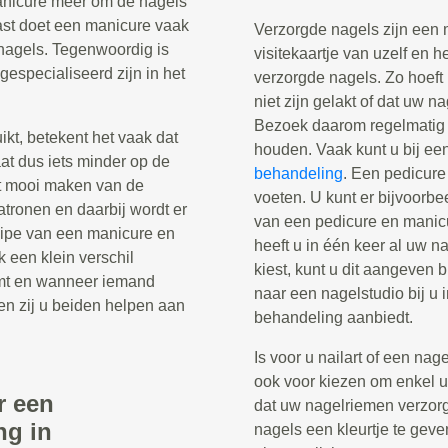
manicure meer om de nagels
ast doet een manicure vaak
Verzorgde nagels zijn een 
nagels. Tegenwoordig is
visitekaartje van uzelf en h
gespecialiseerd zijn in het
verzorgde nagels. Zo hoeft
niet zijn gelakt of dat uw n
Bezoek daarom regelmatig 
t, betekent het vaak dat
houden. Vaak kunt u bij ee
aat dus iets minder op de
behandeling
. Een pedicure
t mooi maken van de
voeten. U kunt er bijvoorb
patronen en daarbij wordt er
van een pedicure en manicu
cipe van een manicure en
heeft u in één keer al uw 
k een klein verschil
kiest, kunt u dit aangeven 
mt en wanneer iemand
naar een nagelstudio bij u 
en zij u beiden helpen aan
behandeling aanbiedt.
Is voor u nailart of een nag
ook voor kiezen om enkel uw
r een
dat uw nagelriemen verzor
ng in
nagels een kleurtje te geve