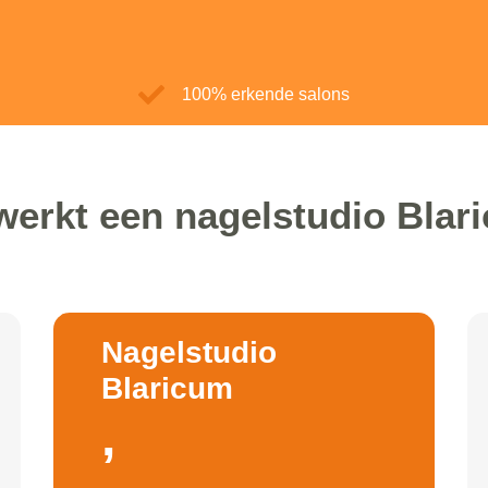
100% erkende salons
werkt een nagelstudio Blar
Nagelstudio
Blaricum
,