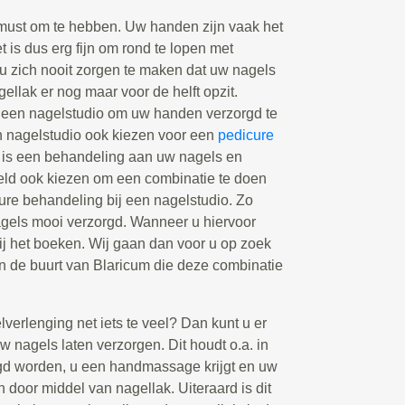
must om te hebben. Uw handen zijn vaak het
et is dus erg fijn om rond te lopen met
 u zich nooit zorgen te maken dat uw nagels
agellak er nog maar voor de helft opzit.
een nagelstudio om uw handen verzorgd te
n nagelstudio ook kiezen voor een
pedicure
 is een behandeling aan uw nagels en
eeld ook kiezen om een combinatie te doen
re behandeling bij een nagelstudio. Zo
nagels mooi verzorgd. Wanneer u hiervoor
bij het boeken. Wij gaan dan voor u op zoek
in de buurt van Blaricum die deze combinatie
elverlenging net iets te veel? Dan kunt u er
 nagels laten verzorgen. Dit houdt o.a. in
gd worden, u een handmassage krijgt en uw
n door middel van nagellak. Uiteraard is dit