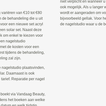
niet verplicht en wanneer u 
ook mogelijk. Als u langer 
 variëren van €10 tot €80
wordt er aangeraden om voo
n de behandeling die u uit
bijvoorbeeld gellak. Voor he
 voor een nieuwe set acryl
de nagelstudio waar u de b
een solar set. Naast deze
jk om enkel te kiezen voor
een nagelstudio
 met de kosten voor een
st tijdens de behandeling,
ing zal zijn.
 nagelstudio plaatsvinden,
olar. Daarnaast is ook
arief. Reparatie per nagel
 boekt via Vandaag Beauty,
tijdens het boeken aan welke
 datum en welk tijdstip.