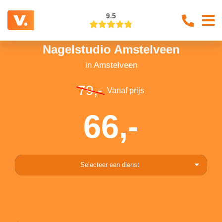
9.5
Nagelstudio Amstelveen
in Amstelveen
79,-
Vanaf prijs
66,-
Selecteer een dienst