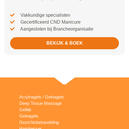
Vakkundige specialisten
Gecertificeerd CND Manicure
Aangesloten bij Brancheorganisatie
BEKIJK & BOEK
Acrylnagels / Gelnagels
Deep Tissue Massage
Gellak
Gelnagels
Gezichtsbehandeling
Hairdresser