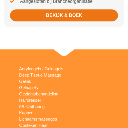
Aangesloten bij Brancheorganisatie
BEKIJK & BOEK
Acrylnagels / Gelnagels
Deep Tissue Massage
Gellak
Gelnagels
Gezichtsbehandeling
Hairdresser
IPL Ontharing
Kapper
Lichaamsmassages
Opsteken Haar