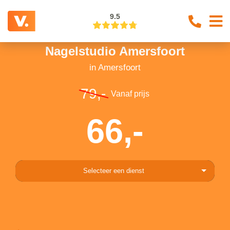
9.5
Nagelstudio Amersfoort
in Amersfoort
79,-
Vanaf prijs
66,-
Selecteer een dienst