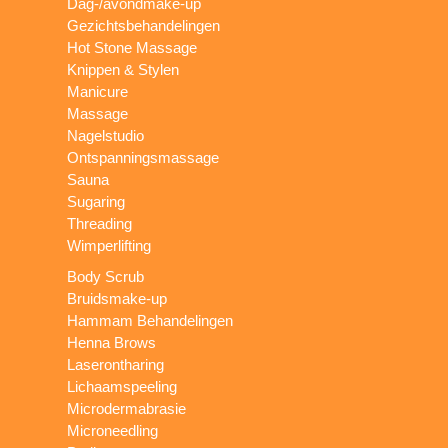
Dag-/avondmake-up
Gezichtsbehandelingen
Hot Stone Massage
Knippen & Stylen
Manicure
Massage
Nagelstudio
Ontspanningsmassage
Sauna
Sugaring
Threading
Wimperlifting
Body Scrub
Bruidsmake-up
Hammam Behandelingen
Henna Brows
Laserontharing
Lichaamspeeling
Microdermabrasie
Microneedling