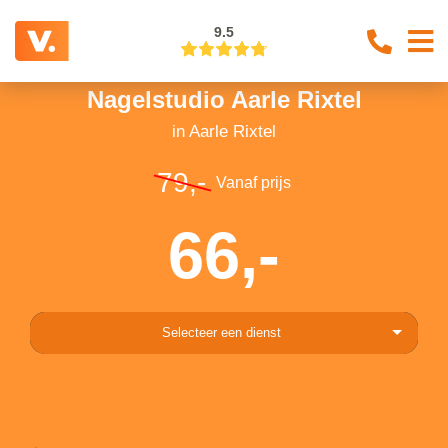
9.5
Nagelstudio Aarle Rixtel
in Aarle Rixtel
79,-
Vanaf prijs
66,-
Selecteer een dienst